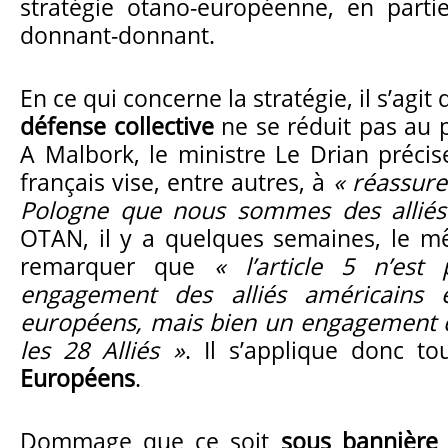
stratégie otano-européenne, en parti
donnant-donnant.
En ce qui concerne la stratégie, il s’agit
défense collective
ne se réduit pas au p
A Malbork, le ministre Le Drian préci
français vise, entre autres, à
« réassure
Pologne que nous sommes des alliés
OTAN, il y a quelques semaines, le mê
remarquer que
« l’article 5 n’es
engagement des alliés américains e
européens, mais bien un engagement d
les 28 Alliés »
. Il s’applique donc t
Européens
.
Dommage que ce soit
sous bannière