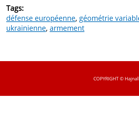
Tags:
défense européenne
,
géométrie variabl
ukrainienne
,
armement
COPYRIGHT © Hajnal