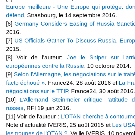
Europe meilleure - Une Europe qui protège, don
défend
, Strasbourg, le 14 septembre 2016.
[6]
Germany Considers Easing of Russia Sancti
2016.
[7]
US Officials Gather To Discuss Russia, Euro
2015.
[8] Voir de l’auteur:
Joe le Sniper sur l'arr
européennes contre la Russie
, 10 octobre 2014.
[9]
Selon l’Allemagne, les négociations sur le trait
facto échoué »
, France24, 28 août 2016 et
La Fr
négociations sur le TTIP
, France24, 30 août 2016.
[10]
L’Allemand Steinmeier critique l’attitude 
russes
, RFI 19 juin 2016.
[11] Voir de l’auteur :
L’OTAN cherche à contourne
Note d’actualité IVERIS, 25 août 2015 et
Les USA 
les troupes de l’OTAN ?
, Veille IVERIS, 10 novem