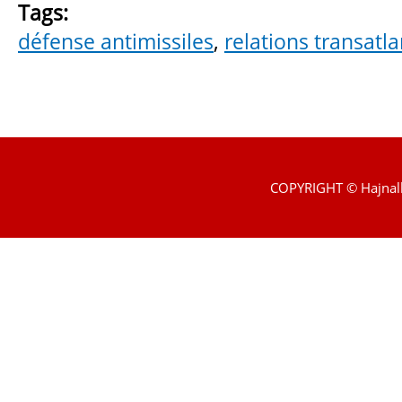
Tags:
défense antimissiles
,
relations transatl
COPYRIGHT © Hajnal