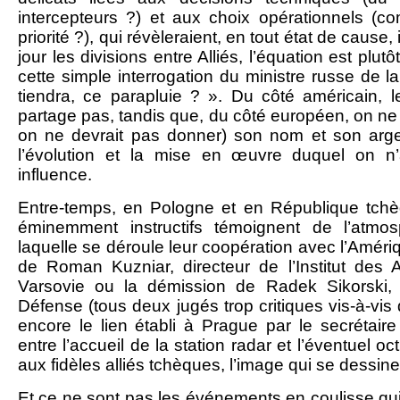
intercepteurs ?) et aux choix opérationnels (
priorité ?), qui révèleraient, en tout état de cau
jour les divisions entre Alliés, l’équation est plut
cette simple interrogation du ministre russe de l
tiendra, ce parapluie ? ». Du côté américain, 
partage pas, tandis que, du côté européen, on n
on ne devrait pas donner) son nom et son arg
l’évolution et la mise en œuvre duquel on n
influence.
Entre-temps, en Pologne et en République tch
éminemment instructifs témoignent de l’atmos
laquelle se déroule leur coopération avec l’Amériq
de Roman Kuzniar, directeur de l’Institut des Af
Varsovie ou la démission de Radek Sikorski, 
Défense (tous deux jugés trop critiques vis-à-vis 
encore le lien établi à Prague par le secrétaire
entre l’accueil de la station radar et l’éventuel o
aux fidèles alliés tchèques, l’image qui se dessine 
Et ce ne sont pas les événements en coulisse qu