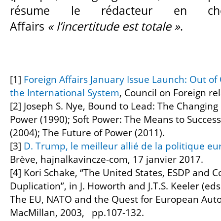
résume le rédacteur en ch
Affairs
« l’incertitude est totale »
.
[1]
Foreign Affairs January Issue Launch: Out of
the International System
, Council on Foreign re
[2] Joseph S. Nye, Bound to Lead: The Changing
Power (1990); Soft Power: The Means to Success 
(2004); The Future of Power (2011).
[3]
D. Trump, le meilleur allié de la politique 
Brève, hajnalkavincze-com, 17 janvier 2017.
[4] Kori Schake, “The United States, ESDP and C
Duplication”, in J. Howorth and J.T.S. Keeler (ed
The EU, NATO and the Quest for European Aut
MacMillan, 2003, pp.107-132.