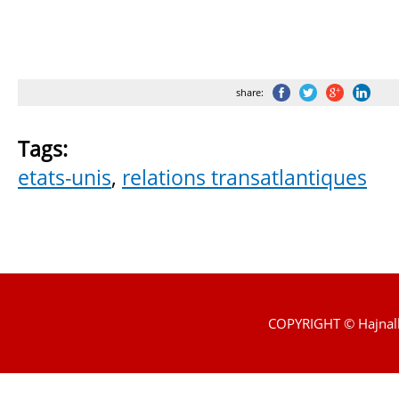
share:
Tags:
etats-unis
,
relations transatlantiques
COPYRIGHT © Hajnal