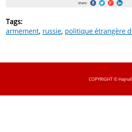
share:
Tags:
armement
,
russie
,
politique étrangère d
COPYRIGHT © Hajnal