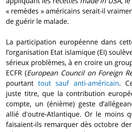
appliquant les recettes
made in USA
, l
« remèdes » américains serait-il vraime
de guérir le malade.
La participation européenne dans cet
l’organisation Etat islamique (EI) soulèv
sérieux problèmes, à en croire un grou
ECFR (
European Council on Foreign Re
pourtant
tout sauf anti-américain
. C
juste titre, que la contribution europ
compte, un (énième) geste d’allégean
allié d'outre-Atlantique. Or le moins q
faisaient-ils remarquer dès octobre dern