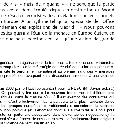
n de « si » mais de « quand » – ne sont que la partie
deux ans et demi écoulés depuis la destruction du World
e réseaux terroristes, les révélations sur leurs projets
en Europe. A un rythme tel qu’un spécialiste de l’Office
endemain des explosions de Madrid : « Nous pouvons
ostics quant à l’état de la menace en Europe étaient en
ce que nous pensions en fait qu’une action de grande
 générale, catégorisé sous le terme de « terrorisme des extrémistes
un coup d’œil sur la « Stratégie de sécurité de l’Union européenne ».
 cite le terrorisme international au premier rang des « menaces
ique première en évoquant sa « disposition à recourir à une violence
 juin 2003 par le Haut représentant pour la PESC (M. Javier
Solana
)
. On pouvait y lire que « Le nouveau terrorisme est différent des
bitués, dans la mesure où (…) il est exempt des contraintes qui
s ». C’est effectivement là, la particularité la plus frappante de ce
les groupes européens « traditionnels » considèrent la violence
tion politique (et s’efforcent donc à s’
auto-limiter
à la fois pour
ster un partenaire acceptable dans d’éventuelles négociations), la
onal s’est affranchi de ces contraintes. Le fondamentalisme religieux
la violence devient une fin en soi.