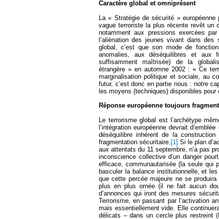
Caractère global et omniprésent
La « Stratégie de sécurité » européenne 
vague terroriste la plus récente revêt un
notamment aux pressions exercées par la
l’aliénation des jeunes vivant dans des
global, c’est que son mode de fonction
anomalies, aux déséquilibres et aux f
suffisamment maîtrisée) de la globalis
étrangère » en automne 2002 : « Ce terro
marginalisation politique et sociale, au 
futur, c’est donc en partie nous : notre cap
les moyens (techniques) disponibles pour 
Réponse européenne toujours fragmen
Le terrorisme global est l’archétype mêm
l’intégration européenne devrait d’emblée e
déséquilibre inhérent de la construction
fragmentation sécuritaire.
[1]
Si le plan d’a
aux attentats du 11 septembre, n’a pas pr
inconscience collective d’un danger pou
efficace, communautarisée (la seule qui pu
basculer la balance institutionnelle, et le
que cette percée majeure ne se produira p
plus en plus ornée (il ne fait aucun d
d’annonces qui iront des mesures sécurit
Terrorisme, en passant par l’activation ant
mais essentiellement vide. Elle continuer
délicats – dans un cercle plus restreint
(