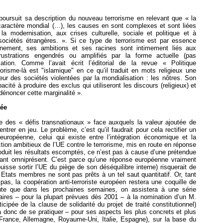
poursuit sa description du nouveau terrorisme en relevant que « la
 caractère mondial (…), les causes en sont complexes et sont liées
 modernisation, aux crises culturelle, sociale et politique et à
 sociétés étrangères. ». Si ce type de terrorisme est par essence
nement, ses ambitions et ses racines sont intimement liés aux
rustrations engendrés ou amplifiés par la forme actuelle (pas
ation. Comme l’avait écrit l’éditorial de la revue « Politique
risme-là est "islamique" en ce qu’il traduit en mots religieux une
cœur des sociétés violentées par la mondialisation : les nôtres. Son
acité à produire des exclus qui utiliseront les discours (religieux) et
dénoncer cette marginalité ».
tée
e des « défis transnationaux » face auxquels la valeur ajoutée de
ntrer en jeu. Le problème, c’est qu’il faudrait pour cela rectifier un
 européenne, celui qui existe entre l’intégration économique et la
ction ambitieux de l’UE contre le terrorisme, mis en route en réponse
oduit les résultats escomptés, ce n’est pas à cause d’une prétendue
rtant omniprésent. C’est parce qu’une réponse européenne vraiment
isse sortir l’UE du piège de son déséquilibre interne) risquerait de
s Etats membres ne sont pas prêts à un tel saut quantitatif. Or, tant
as, la coopération anti-terroriste européen restera une coquille de
oute que dans les prochaines semaines, on assistera à une série
aires – pour la plupart prévues dès 2001 – à la nomination d’un M.
icipée de la clause de solidarité du projet de traité constitutionnel)
a donc de se pratiquer – pour ses aspects les plus concrets et plus
France, Allemagne, Royaume-Uni, Italie, Espagne), sur la base du