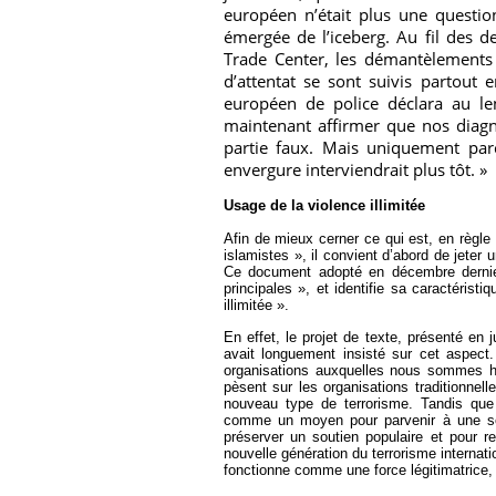
européen n’était plus une questio
émergée de l’iceberg. Au fil des 
Trade
Center
, les démantèlements d
d’attentat se sont suivis partout 
européen de police déclara au l
maintenant affirmer que nos diagn
partie faux. Mais uniquement par
envergure interviendrait plus tôt. »
Usage de la violence illimitée
Afin de mieux cerner ce qui est, en règle
islamistes », il convient d’abord de jeter 
Ce document adopté en décembre dernier
principales », et identifie sa caractérist
illimitée ».
En effet, le projet de texte, présenté en
avait longuement insisté sur cet aspect
organisations auxquelles nous sommes ha
pèsent sur les organisations traditionnelle
nouveau type de terrorisme. Tandis que 
comme un moyen pour parvenir à une solu
préserver un soutien populaire et pour re
nouvelle génération du terrorisme internati
fonctionne comme une force légitimatrice, 