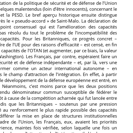
ation de la politique de sécurité et de défense de l’Union
elques malentendus (loin d’être innocents), concernant le
et la PESD. Le bref aperçu historique ensuite distingue
rès le « pseudo-accord » de Saint-Malo. La déclaration de
 point consensuel qui est l’amélioration des capacités
pas résolu du tout le problème de l’incompatibilité des
capacités. Pour les Britanniques, ce progrès concret –
re de l’UE pour des raisons d’efficacité – est censé, en fin
s capacités de l’OTAN (et augmenter, par ce biais, la valeur
ashington). Les Français, par contre, espéraient faire un
écurité et de défense indépendante – et, par là, vers une
ffirmer comme un acteur international autonome – en
 le champ d’attraction de l’intégration. En effet, à partir
le développement de la défense européenne est entré, en
 Néanmoins, c’est moins parce que les deux positions
tendu dénominateur commun susceptible de fédérer le
t à cause de la compétition acharnée qui fut lancée entre
ndis que les Britanniques – soutenus par une pression
 au renforcement le plus rapide possible des capacités
ifférer la mise en place de structures institutionnelles
adre de l’Union, les Français, eux, avaient les priorités
rience, maintes fois vérifiée, selon laquelle une fois un