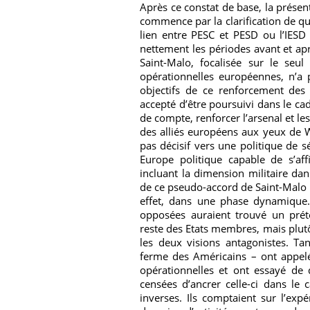
Après ce constat de base, la présent
commence par la clarification de qu
lien entre PESC et PESD ou l’IESD 
nettement les périodes avant et ap
Saint-Malo, focalisée sur le seul
opérationnelles européennes, n’a 
objectifs de ce renforcement des 
accepté d’être poursuivi dans le cad
de compte, renforcer l’arsenal et le
des alliés européens aux yeux de W
pas décisif vers une politique de s
Europe politique capable de s’a
incluant la dimension militaire dans
de ce pseudo-accord de Saint-Malo 
effet, dans une phase dynamique.
opposées auraient trouvé un pré
reste des Etats membres, mais plutô
les deux visions antagonistes. Ta
ferme des Américains – ont appelé
opérationnelles et ont essayé de d
censées d’ancrer celle-ci dans le c
inverses. Ils comptaient sur l’expé