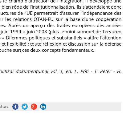
 le champ d’attraction de l’intégration, il développe une
ien rôdé de l’institutionnalisation. Ils s’attendaient donc
ructures de l’UE permettrait d’assurer l’indépendance des
nir les relations OTAN-EU sur la base d’une coopération
es. Après un aperçu des traités européens des années
 juin 1999 à juin 2003 (plus le mini-sommet de Tervuren
s « Dilemmes politiques et substantiels » attire l’attention
t flexibilité : toute réflexion et discussion sur la défense
rébuche sur) ces deux concepts fondamentaux.
litikai dokumentumai vol. 1, ed. L. Póti - T. Péter - H.
share: