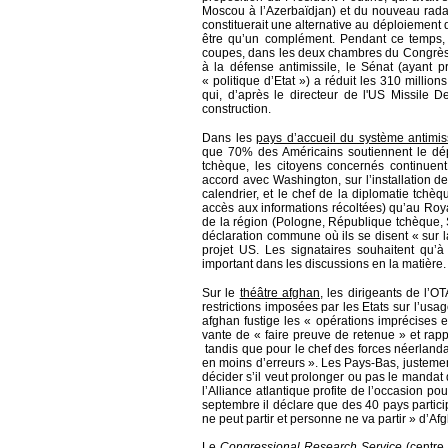
Moscou à l’Azerbaïdjan) et du nouveau radar
constituerait une alternative au déploiement
être qu’un complément. Pendant ce temps, 
coupes, dans les deux chambres du Congrès. 
à la défense antimissile, le Sénat (ayant 
« politique d’Etat ») a réduit les 310 millio
qui, d’après le directeur de l'US Missile D
construction.
Dans les
pays d’accueil du système antimis
que 70% des Américains soutiennent le dé
tchèque, les citoyens concernés continuent
accord avec Washington, sur l’installation de
calendrier, et le chef de la diplomatie tchè
accès aux informations récoltées) qu’au Roya
de la région (Pologne, République tchèque, 
déclaration commune où ils se disent « sur l
projet US. Les signataires souhaitent qu’à
important dans les discussions en la matière.
Sur le
théâtre afghan
, les dirigeants de l’O
restrictions imposées par les Etats sur l’usa
afghan fustige les « opérations imprécises e
vante de « faire preuve de retenue » et rappel
tandis que pour le chef des forces néerlanda
en moins d’erreurs ». Les Pays-Bas, justemen
décider s’il veut prolonger ou pas le manda
l’Alliance atlantique profite de l’occasion 
septembre il déclare que des 40 pays parti
ne peut partir et personne ne va partir » d’Af
Le
Congressional Research Service
(centre 