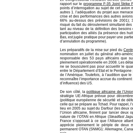
rapport sur le
programme F-35 Joint Strike F
points d’interrogation au sujet de cet avion m
autres 1. l’adéquation du projet aux menace
crise et des performances des autres avions 
66% au-dessus des prévisions de 2001); 3
risqué du fait du déroulement simultané des 
tant au niveau de la définition des besoins
participation des alliés (la présence des hui
Bas, est jugée pratique pour payer une partie 
d’annulation du programme).
Les préparatifs de la mise sur pied du
Centr
nomination en juillet du général afro-améri
responsable des 53 pays africains que sup
pleinement opérationnelle en 2008. Les détails
ne se bousculent pas pour accueillir le quar
entre le Département d’Etat et le Pentagone 
de l’Amérique. Toutefois, à l’audition que l
reconnaître l’importance accrue du continent n
d’influence) des US.
De son côté, la
politique africaine de l’Un
stratégie UE-Afrique prévue pour décembr
(politique européenne de sécurité et de défe
celle qui se prépare au Tchad. Pour rappel, l’
lieu en 2005 au sujet du Darfour (les deux o
l’Union africaine, finirent par lancer deux 
nature de l’OTAN en Afrique (
Steadfast Jag
France s’opposait à ce que l’Alliance atlan
apprécie pleinement le périple de deux m
permanent OTAN (SNMG1: Allemagne, Canada, 