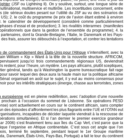
ighter
(JSF ou Lightning II). On y soulève, surtout, une longue série de
ultinational, multiservice et multirôle. Les incertitudes concernent, entre
s (de sérieux doutes pesant sur l’utilité du JSF au vu des scénarios de
US); 2. le coût du programme (le prix de l’avion étant estimé à environ
. le calendrier de développement (considéré comme particulièrement
phases d’essai et de production); 3. les rivalités interarmes (manifestes
 opérationnels que dans la gestion de l’ensemble du programme); 4. la
t partenaires, dont la Grande-Bretagne, l’Italie, le Danemark et les Pays-
des frais, assurer les débouchés à l’exportation, et contrer les tentations
e de commandement des États-Unis pour l'Afrique
s’intensifient, avec la
cain William « Kip » Ward à la tête de la nouvelle structure. AFRICOM,
ervisaient jusqu’ici trois commandements régionaux US, deviendrait
 restent, pour l’heure, un mystère. Les pays africains, plutôt sceptiques,
tier général, tandis qu’à Washington la guerre bureaucratique fait rage
pour savoir lequel des deux aura la haute main sur la politique africaine
e Sénat organisait en août sur le sujet, il y eut au moins consensus pour
oir pour les intérêts stratégiques (énergie, chasse aux terroristes, zones
ion européenne
est en pleine redéfinition, avec l’adoption d’une nouvelle
e prochain à l’occasion du sommet de Lisbonne. Six opérations PESD
nse) sont actuellement en cours sur le continent africain, sans compter
un des épisodes d’affrontement les plus flagrants entre l’UE et l’OTAN eut
rganisations, incapables de décider laquelle viendrait à la rescousse de
opérations simultanées). Et si l’an dernier le premier exercice grandeur
uar
2006) s’est finalement tenu aux îles du Cap Vert, c’est parce que la
tique l’organise en Afrique continentale. C’est sous cet angle que l’on
ois, terminé fin septembre, pendant lequel le 1er Groupe maritime
Danemark, États-Unis, Pays-Bas, Portugal) a fait le tour du continent