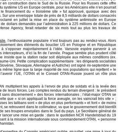
 en construction dans le Sud de la Russie. Pour les Russes cette offre
 du système US en Europe centrale, pour les Américains elle n’en pourrait
le financement du « troisième site » fut approuvé, quoique avec des
Sur une enveloppe totale de près de 8,5 milliards de dollars consacrés
proclamé en juillet la mise en place du système antimissile en Europe
ns de dollars demandés par l’administration à 225 millions de dollars. Ce
efense Agency, ferait retarder de six mois tout au plus les travaux de
sile
, l’enthousiasme populaire n’est toujours pas au rendez-vous. Alors
ploiement des éléments du bouclier US en Pologne et en République
 à s’opposer majoritairement à l’idée. Varsovie espère parvenir à un
s intercepteurs, d’ici la fin de l’année. Prague semble plus prudent côté
que insiste que la station radar soit déployée aux mêmes conditions (ex.
ume-Uni. Petite complication supplémentaire : les dirigeants socialistes
Slovénie, Slovaquie, Allemagne et Autriche) ont signé mi-septembre une
a même ligne que la large majorité de nos populations qui rejettent » le
 l’avenir l’UE, l’OTAN et le Conseil OTAN-Russie jouent un rôle plus
TAN multiplient les appels à l’envoi de plus de soldats et à la levée des
ge de leurs forces. Les comptes rendus du terrain divergent : le président
t sans discernement » des forces internationales ; l’état-major OTAN se
le que « si on appliquait la force aveugle, on les vaincrait très vite » ;
ises les talibans sont « de plus en plus performants » et font « de moins
t, se retrouvent dans le collimateur, vu que le gouvernement doit bientôt
t de ses troupes envoyées dans le Sud du pays. Le Secrétaire général de
pour lancer une mise en garde : dans le quotidien NCR Handelsblad du 19
cipant à la mission internationale sous commandement OTAN, « personne
ghanistan.
d’expertise du Congrès américain) publie, mi-juillet, une mise à jour du