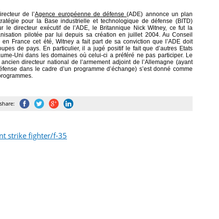
recteur de l’
Agence européenne de défense
(ADE) annonce un plan
ratégie pour la Base industrielle et technologique de défense (BITD)
le directeur exécutif de l’ADE, le Britannique Nick Witney, ce fut la
anisation pilotée par lui depuis sa création en juillet 2004. Au Conseil
 en France cet été, Witney a fait part de sa conviction que l’ADE doit
pes de pays. En particulier, il a jugé positif le fait que d’autres Etats
ume-Uni dans les domaines où celui-ci a préféré ne pas participer. Le
ancien directeur national de l’armement adjoint de l’Allemagne (ayant
la Défense dans le cadre d’un programme d’échange) s’est donné comme
 programmes.
share:
nt strike fighter/f-35