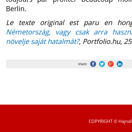
Berlin.
Le texte original est paru en hon
Németország, vagy csak arra haszná
növelje saját hatalmát?
, Portfolio.hu, 
share:
COPYRIGHT © Hajnal