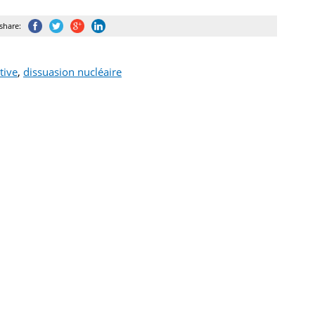
share:
tive
,
dissuasion nucléaire