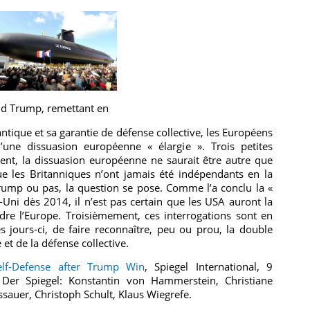
ld Trump, remettant en
lantique et sa garantie de défense collective, les Européens
d’une dissuasion européenne « élargie ». Trois petites
nt, la dissuasion européenne ne saurait être autre que
ue les Britanniques n’ont jamais été indépendants en la
mp ou pas, la question se pose. Comme l’a conclu la «
ni dès 2014, il n’est pas certain que les USA auront la
dre l’Europe. Troisièmement, ces interrogations sont en
es jours-ci, de faire reconnaître, peu ou prou, la double
et de la défense collective.
lf-Defense after Trump Win
, Spiegel International, 9
Der Spiegel: Konstantin von Hammerstein, Christiane
sauer, Christoph Schult, Klaus Wiegrefe.